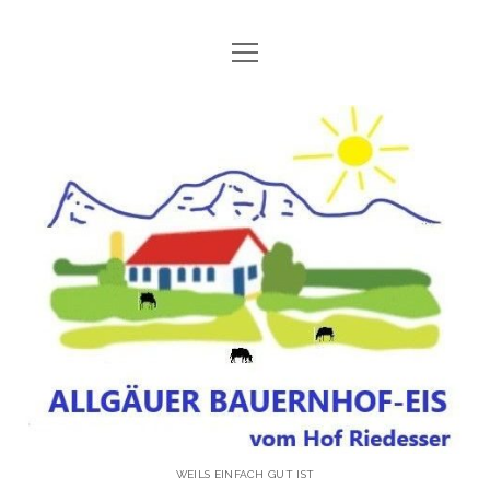
Menü
STARTSEITE
öffnen
ÜBER UNS
vom
BAUERNHOF-EIS
Hof
EISSORTEN
Riedesser
KONTAKT
IMPRESSUM
DATENSCHUTZERKLÄRUNG
instagram
email
phone
WEILS EINFACH GUT IST